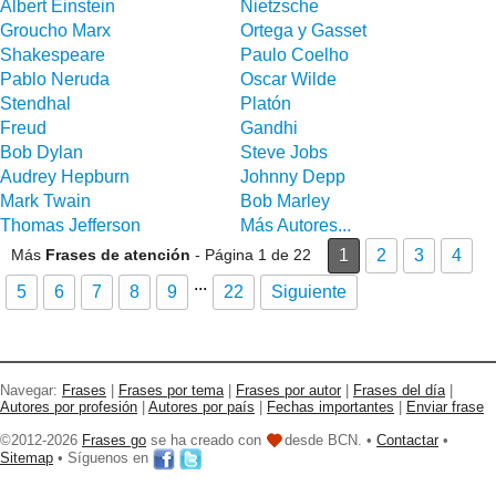
Albert Einstein
Nietzsche
Groucho Marx
Ortega y Gasset
Shakespeare
Paulo Coelho
Pablo Neruda
Oscar Wilde
Stendhal
Platón
Freud
Gandhi
Bob Dylan
Steve Jobs
Audrey Hepburn
Johnny Depp
Mark Twain
Bob Marley
Thomas Jefferson
Más Autores...
Más
Frases de atención
- Página 1 de 22
1
2
3
4
...
5
6
7
8
9
22
Siguiente
Navegar:
Frases
|
Frases por tema
|
Frases por autor
|
Frases del día
|
Autores por profesión
|
Autores por país
|
Fechas importantes
|
Enviar frase
©2012-2026
Frases go
se ha creado con
desde BCN. •
Contactar
•
Sitemap
• Síguenos en