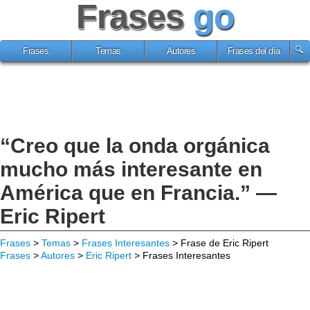
Frases
go
Frases
Temas
Autores
Frases del día
“Creo que la onda orgánica
mucho más interesante en
América que en Francia.” —
Eric Ripert
Frases
>
Temas
>
Frases Interesantes
> Frase de Eric Ripert
Frases
>
Autores
>
Eric Ripert
> Frases Interesantes