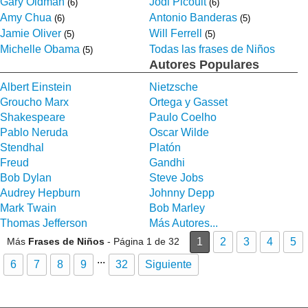
Gary Oldman
Jodi Picoult
(6)
(6)
Amy Chua
Antonio Banderas
(6)
(5)
Jamie Oliver
Will Ferrell
(5)
(5)
Michelle Obama
Todas las frases de Niños
(5)
Autores Populares
Albert Einstein
Nietzsche
Groucho Marx
Ortega y Gasset
Shakespeare
Paulo Coelho
Pablo Neruda
Oscar Wilde
Stendhal
Platón
Freud
Gandhi
Bob Dylan
Steve Jobs
Audrey Hepburn
Johnny Depp
Mark Twain
Bob Marley
Thomas Jefferson
Más Autores...
Más
Frases de Niños
- Página 1 de 32
1
2
3
4
5
...
6
7
8
9
32
Siguiente