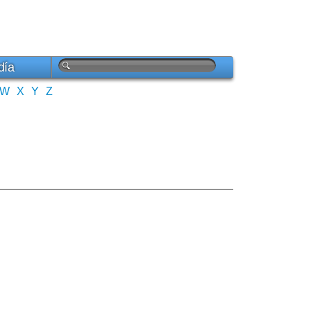
día
W
X
Y
Z