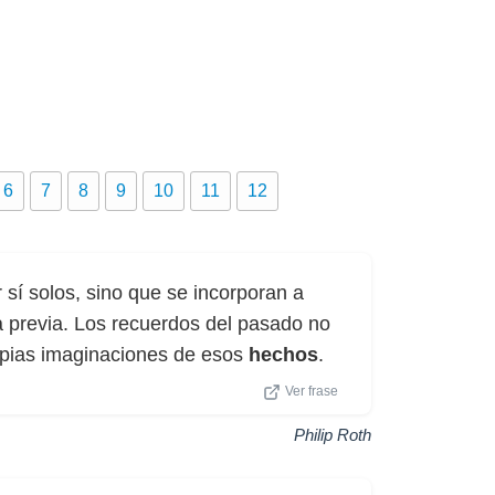
6
7
8
9
10
11
12
 sí solos, sino que se incorporan a
a previa. Los recuerdos del pasado no
opias imaginaciones de esos
hechos
.
Ver frase
Philip Roth