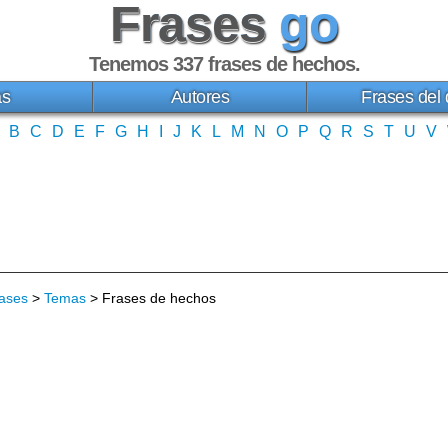
Frases
go
Tenemos 337
frases de hechos
.
as
Autores
Frases del 
B
C
D
E
F
G
H
I
J
K
L
M
N
O
P
Q
R
S
T
U
V
ases
>
Temas
> Frases de hechos