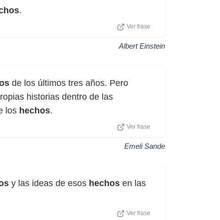
chos
.
Ver frase
Albert Einstein
os
de los últimos tres años. Pero
opias historias dentro de las
e los
hechos
.
Ver frase
Emeli Sande
os
y las ideas de esos
hechos
en las
Ver frase