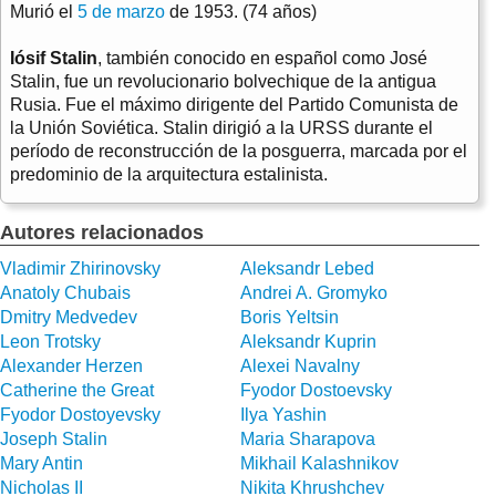
Murió el
5 de marzo
de 1953. (74 años)
Iósif Stalin
, también conocido en español como José
Stalin, fue un revolucionario bolvechique de la antigua
Rusia. Fue el máximo dirigente del Partido Comunista de
la Unión Soviética. Stalin dirigió a la URSS durante el
período de reconstrucción de la posguerra, marcada por el
predominio de la arquitectura estalinista.
Autores relacionados
Vladimir Zhirinovsky
Aleksandr Lebed
Anatoly Chubais
Andrei A. Gromyko
Dmitry Medvedev
Boris Yeltsin
Leon Trotsky
Aleksandr Kuprin
Alexander Herzen
Alexei Navalny
Catherine the Great
Fyodor Dostoevsky
Fyodor Dostoyevsky
Ilya Yashin
Joseph Stalin
Maria Sharapova
Mary Antin
Mikhail Kalashnikov
Nicholas II
Nikita Khrushchev