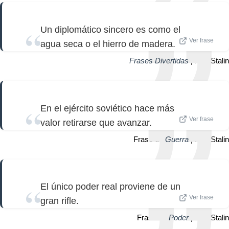
Un diplomático sincero es como el
Ver frase
agua seca o el hierro de madera.
Frases Divertidas
| Iósif Stalin
En el ejército soviético hace más
Ver frase
valor retirarse que avanzar.
Frase de
Guerra
| Iósif Stalin
El único poder real proviene de un
Ver frase
gran rifle.
Frase de
Poder
| Iósif Stalin