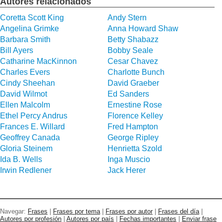
Autores relacionados
Coretta Scott King
Andy Stern
Angelina Grimke
Anna Howard Shaw
Barbara Smith
Betty Shabazz
Bill Ayers
Bobby Seale
Catharine MacKinnon
Cesar Chavez
Charles Evers
Charlotte Bunch
Cindy Sheehan
David Graeber
David Wilmot
Ed Sanders
Ellen Malcolm
Ernestine Rose
Ethel Percy Andrus
Florence Kelley
Frances E. Willard
Fred Hampton
Geoffrey Canada
George Ripley
Gloria Steinem
Henrietta Szold
Ida B. Wells
Inga Muscio
Irwin Redlener
Jack Herer
Navegar:
Frases
|
Frases por tema
|
Frases por autor
|
Frases del día
|
Autores por profesión
|
Autores por país
|
Fechas importantes
|
Enviar frase