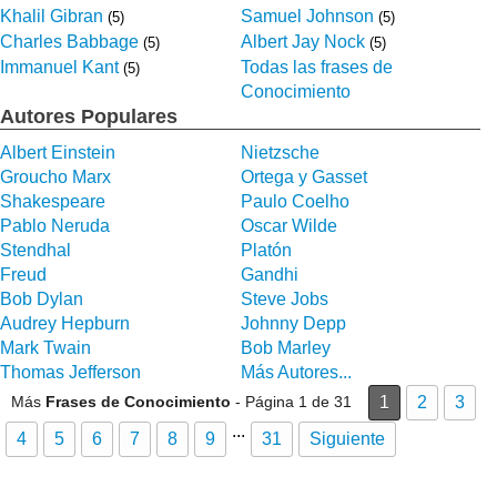
Khalil Gibran
Samuel Johnson
(5)
(5)
Charles Babbage
Albert Jay Nock
(5)
(5)
Immanuel Kant
Todas las frases de
(5)
Conocimiento
Autores Populares
Albert Einstein
Nietzsche
Groucho Marx
Ortega y Gasset
Shakespeare
Paulo Coelho
Pablo Neruda
Oscar Wilde
Stendhal
Platón
Freud
Gandhi
Bob Dylan
Steve Jobs
Audrey Hepburn
Johnny Depp
Mark Twain
Bob Marley
Thomas Jefferson
Más Autores...
Más
Frases de Conocimiento
- Página 1 de 31
1
2
3
...
4
5
6
7
8
9
31
Siguiente