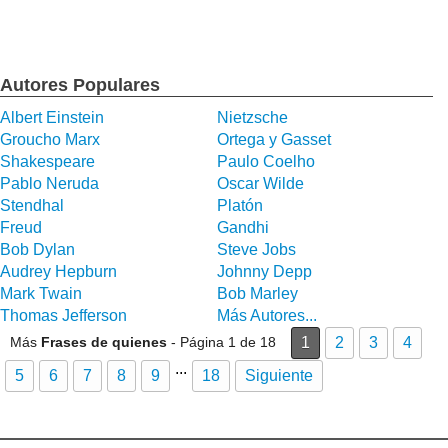
Autores Populares
Albert Einstein
Nietzsche
Groucho Marx
Ortega y Gasset
Shakespeare
Paulo Coelho
Pablo Neruda
Oscar Wilde
Stendhal
Platón
Freud
Gandhi
Bob Dylan
Steve Jobs
Audrey Hepburn
Johnny Depp
Mark Twain
Bob Marley
Thomas Jefferson
Más Autores...
Más
Frases de quienes
- Página 1 de 18
1
2
3
4
...
5
6
7
8
9
18
Siguiente