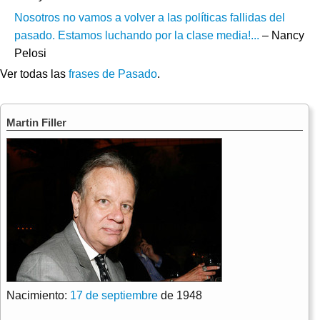
Nosotros no vamos a volver a las políticas fallidas del
pasado. Estamos luchando por la clase media!...
– Nancy
Pelosi
Ver todas las
frases de Pasado
.
Martin Filler
Nacimiento:
17 de septiembre
de 1948