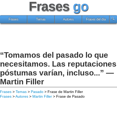
Frases
go
Frases
Temas
Autores
Frases del día
“Tomamos del pasado lo que
necesitamos. Las reputaciones
póstumas varían, incluso...” —
Martin Filler
Frases
>
Temas
>
Pasado
> Frase de Martin Filler
Frases
>
Autores
>
Martin Filler
> Frase de Pasado