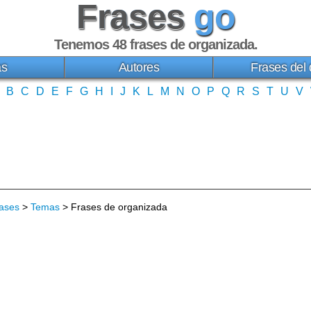
Frases
go
Tenemos 48
frases de organizada
.
as
Autores
Frases del 
B
C
D
E
F
G
H
I
J
K
L
M
N
O
P
Q
R
S
T
U
V
ases
>
Temas
> Frases de organizada