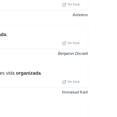
Ver frase
Anónimo
ada
.
Ver frase
Benjamin Disraeli
 es vida
organizada
.
Ver frase
Immanuel Kant