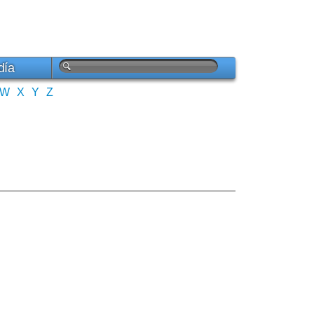
día
W
X
Y
Z