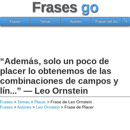
Frases
go
Frases
Temas
Autores
Frases del día
“Además, solo un poco de
placer lo obtenemos de las
combinaciones de campos y
lín...” — Leo Ornstein
Frases
>
Temas
>
Placer
> Frase de Leo Ornstein
Frases
>
Autores
>
Leo Ornstein
> Frase de Placer