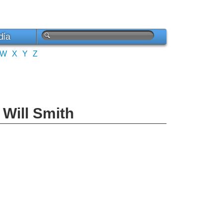
día
W
X
Y
Z
 Will Smith