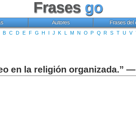
Frases
go
as
Autores
Frases del 
B
C
D
E
F
G
H
I
J
K
L
M
N
O
P
Q
R
S
T
U
V
 en la religión organizada.” —