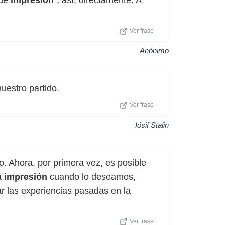
 de
impresión
”, así, directamente. A
Ver frase
Anónimo
estro partido.
Ver frase
Iósif Stalin
o. Ahora, por primera vez, es posible
a
impresión
cuando lo deseamos,
ar las experiencias pasadas en la
Ver frase