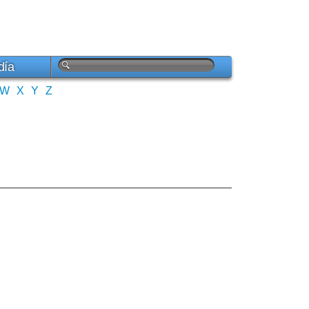
día
W
X
Y
Z