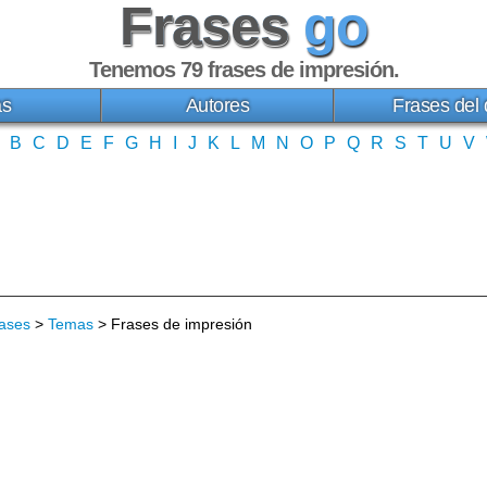
Frases
go
Tenemos 79
frases de impresión
.
as
Autores
Frases del 
B
C
D
E
F
G
H
I
J
K
L
M
N
O
P
Q
R
S
T
U
V
ases
>
Temas
> Frases de impresión