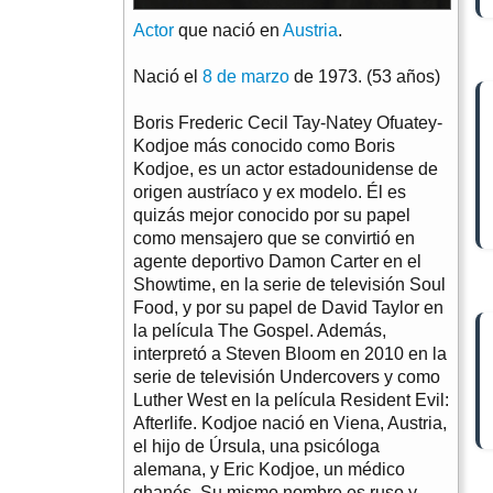
Actor
que nació en
Austria
.
Nació el
8 de marzo
de 1973. (53 años)
Boris Frederic Cecil Tay-Natey Ofuatey-
Kodjoe más conocido como Boris
Kodjoe, es un actor estadounidense de
origen austríaco y ex modelo. Él es
quizás mejor conocido por su papel
como mensajero que se convirtió en
agente deportivo Damon Carter en el
Showtime, en la serie de televisión Soul
Food, y por su papel de David Taylor en
la película The Gospel. Además,
interpretó a Steven Bloom en 2010 en la
serie de televisión Undercovers y como
Luther West en la película Resident Evil:
Afterlife. Kodjoe nació en Viena, Austria,
el hijo de Úrsula, una psicóloga
alemana, y Eric Kodjoe, un médico
ghanés. Su mismo nombre es ruso y