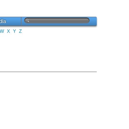
día
W
X
Y
Z