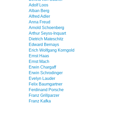
Adolf Loos
Alban Berg
Alfred Adler
Anna Freud
Arnold Schoenberg
Arthur Seyss-Inquart
Dietrich Mateschitz
Edward Bernays
Erich Wolfgang Korngold
Ernst Haas
Ernst Mach
Erwin Chargaff
Erwin Schrodinger
Evelyn Lauder
Felix Baumgartner
Ferdinand Porsche
Franz Grillparzer
Franz Kafka