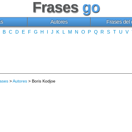
Frases
go
as
Autores
Frases del 
B
C
D
E
F
G
H
I
J
K
L
M
N
O
P
Q
R
S
T
U
V
ases
>
Autores
> Boris Kodjoe