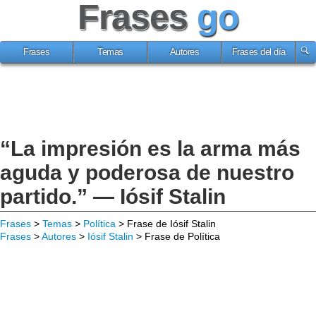
Frases
go
Frases
Temas
Autores
Frases del día
“La impresión es la arma más
aguda y poderosa de nuestro
partido.” — Iósif Stalin
Frases
>
Temas
>
Política
> Frase de Iósif Stalin
Frases
>
Autores
>
Iósif Stalin
> Frase de Política