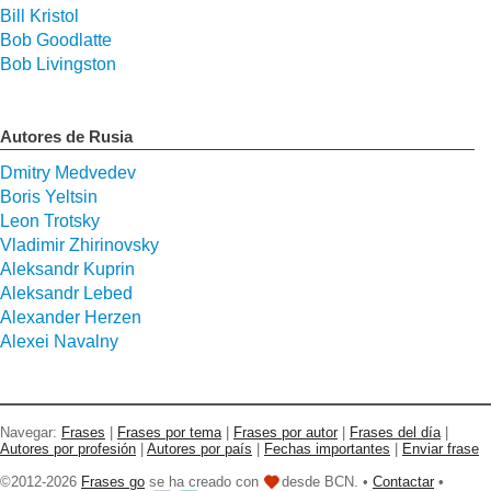
Bill Kristol
Bob Goodlatte
Bob Livingston
Autores de Rusia
Dmitry Medvedev
Boris Yeltsin
Leon Trotsky
Vladimir Zhirinovsky
Aleksandr Kuprin
Aleksandr Lebed
Alexander Herzen
Alexei Navalny
Navegar:
Frases
|
Frases por tema
|
Frases por autor
|
Frases del día
|
Autores por profesión
|
Autores por país
|
Fechas importantes
|
Enviar frase
©2012-2026
Frases go
se ha creado con
desde BCN. •
Contactar
•