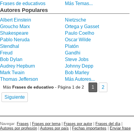
Frases de educativos
Más Temas...
Autores Populares
Albert Einstein
Nietzsche
Groucho Marx
Ortega y Gasset
Shakespeare
Paulo Coelho
Pablo Neruda
Oscar Wilde
Stendhal
Platón
Freud
Gandhi
Bob Dylan
Steve Jobs
Audrey Hepburn
Johnny Depp
Mark Twain
Bob Marley
Thomas Jefferson
Más Autores...
Más
Frases de educativo
- Página 1 de 2
1
2
Siguiente
Navegar:
Frases
|
Frases por tema
|
Frases por autor
|
Frases del día
|
Autores por profesión
|
Autores por país
|
Fechas importantes
|
Enviar frase