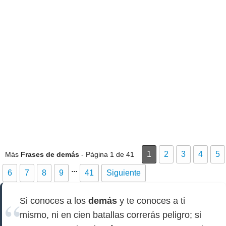
1
2
3
4
5
Más
Frases de demás
- Página 1 de 41
...
6
7
8
9
41
Siguiente
Si conoces a los
demás
y te conoces a ti
mismo, ni en cien batallas correrás peligro; si