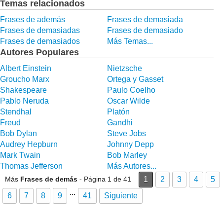
Temas relacionados
Frases de además
Frases de demasiada
Frases de demasiadas
Frases de demasiado
Frases de demasiados
Más Temas...
Autores Populares
Albert Einstein
Nietzsche
Groucho Marx
Ortega y Gasset
Shakespeare
Paulo Coelho
Pablo Neruda
Oscar Wilde
Stendhal
Platón
Freud
Gandhi
Bob Dylan
Steve Jobs
Audrey Hepburn
Johnny Depp
Mark Twain
Bob Marley
Thomas Jefferson
Más Autores...
Más
Frases de demás
- Página 1 de 41
1
2
3
4
5
...
6
7
8
9
41
Siguiente