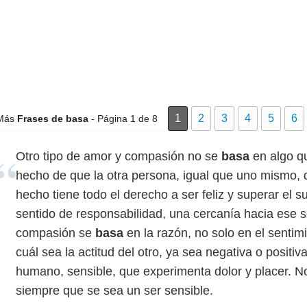
1
2
3
4
5
6
Más
Frases de basa
- Página 1 de 8
Otro tipo de amor y compasión no se
basa
en algo qu
hecho de que la otra persona, igual que uno mismo, qui
hecho tiene todo el derecho a ser feliz y superar el s
sentido de responsabilidad, una cercanía hacia ese 
compasión se
basa
en la razón, no solo en el sentim
cuál sea la actitud del otro, ya sea negativa o positi
humano, sensible, que experimenta dolor y placer. N
siempre que se sea un ser sensible.