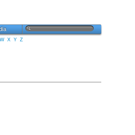
día
W
X
Y
Z