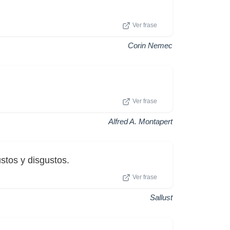
Ver frase
Corin Nemec
Ver frase
Alfred A. Montapert
stos y disgustos.
Ver frase
Sallust