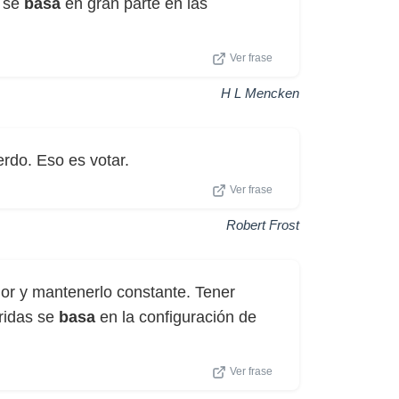
, se
basa
en gran parte en las
Ver frase
H L Mencken
rdo. Eso es votar.
Ver frase
Robert Frost
lor y mantenerlo constante. Tener
rridas se
basa
en la configuración de
Ver frase