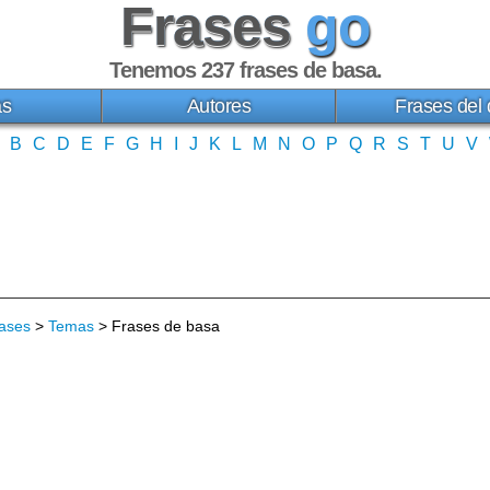
Frases
go
Tenemos 237
frases de basa
.
as
Autores
Frases del 
B
C
D
E
F
G
H
I
J
K
L
M
N
O
P
Q
R
S
T
U
V
ases
>
Temas
> Frases de basa