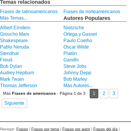
Temas relacionados
Frases de latinoamericanos
Frases de norteamericanos
Autores Populares
Más Temas...
Albert Einstein
Nietzsche
Groucho Marx
Ortega y Gasset
Shakespeare
Paulo Coelho
Pablo Neruda
Oscar Wilde
Stendhal
Platón
Freud
Gandhi
Bob Dylan
Steve Jobs
Audrey Hepburn
Johnny Depp
Mark Twain
Bob Marley
Thomas Jefferson
Más Autores...
Más
Frases de americanos
- Página 1 de 3
1
2
3
Siguiente
Navegar:
Frases
|
Frases por tema
|
Frases por autor
|
Frases del día
|