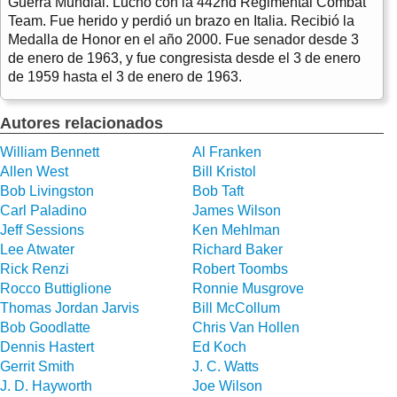
Guerra Mundial. Luchó con la 442nd Regimental Combat
Team. Fue herido y perdió un brazo en Italia. Recibió la
Medalla de Honor en el año 2000. Fue senador desde 3
de enero de 1963, y fue congresista desde el 3 de enero
de 1959 hasta el 3 de enero de 1963.
Autores relacionados
William Bennett
Al Franken
Allen West
Bill Kristol
Bob Livingston
Bob Taft
Carl Paladino
James Wilson
Jeff Sessions
Ken Mehlman
Lee Atwater
Richard Baker
Rick Renzi
Robert Toombs
Rocco Buttiglione
Ronnie Musgrove
Thomas Jordan Jarvis
Bill McCollum
Bob Goodlatte
Chris Van Hollen
Dennis Hastert
Ed Koch
Gerrit Smith
J. C. Watts
J. D. Hayworth
Joe Wilson