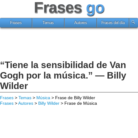
Frases
go
Frases
Temas
Autores
Frases del día
“Tiene la sensibilidad de Van
Gogh por la música.” — Billy
Wilder
Frases
>
Temas
>
Música
> Frase de Billy Wilder
Frases
>
Autores
>
Billy Wilder
> Frase de Música