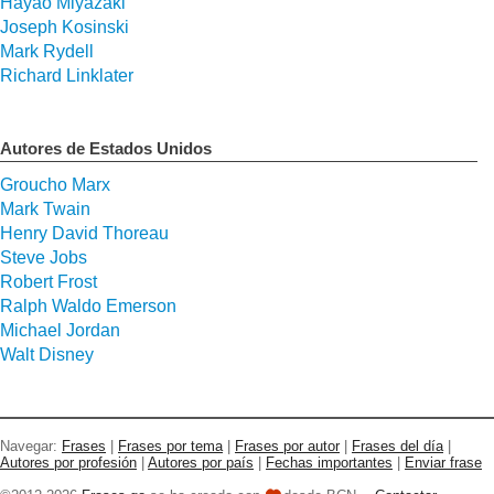
Hayao Miyazaki
Joseph Kosinski
Mark Rydell
Richard Linklater
Autores de Estados Unidos
Groucho Marx
Mark Twain
Henry David Thoreau
Steve Jobs
Robert Frost
Ralph Waldo Emerson
Michael Jordan
Walt Disney
Navegar:
Frases
|
Frases por tema
|
Frases por autor
|
Frases del día
|
Autores por profesión
|
Autores por país
|
Fechas importantes
|
Enviar frase