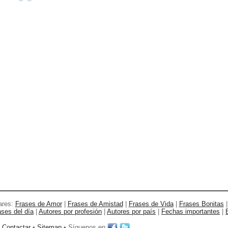
ares:
Frases de Amor
|
Frases de Amistad
|
Frases de Vida
|
Frases Bonitas
ases del día
|
Autores por profesión
|
Autores por país
|
Fechas importantes
|
•
Contactar
•
Sitemap
• Síguenos en