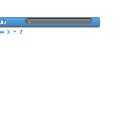
día
W
X
Y
Z