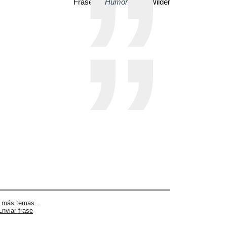
Frase de
Humor
| Billy Wilder
|
más temas...
Enviar frase