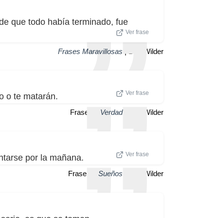
de que todo había terminado, fue
Ver frase
Frases Maravillosas
| Billy Wilder
Ver frase
so o te matarán.
Frase de
Verdad
| Billy Wilder
Ver frase
ntarse por la mañana.
Frase de
Sueños
| Billy Wilder