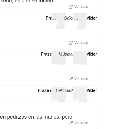
serio, es que se tomen
Ver frase
Frase de
Odio
| Billy Wilder
Ver frase
.
Frase de
Música
| Billy Wilder
Ver frase
Frase de
Felicidad
| Billy Wilder
 en pedazos en las manos, pero
Ver frase