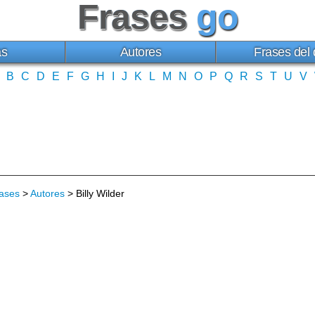
Frases
go
as
Autores
Frases del 
B
C
D
E
F
G
H
I
J
K
L
M
N
O
P
Q
R
S
T
U
V
ases
>
Autores
> Billy Wilder