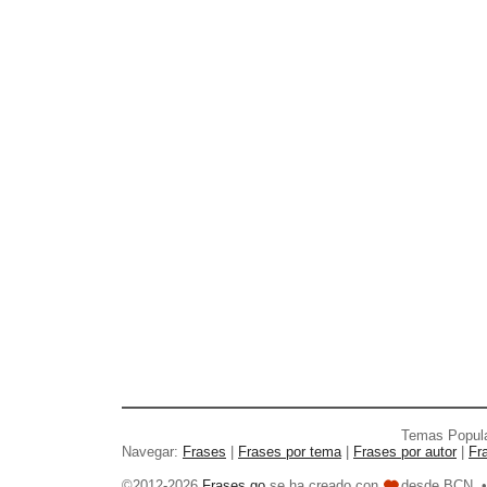
Temas Popul
Navegar:
Frases
|
Frases por tema
|
Frases por autor
|
Fr
©2012-2026
Frases go
se ha creado con
desde BCN. 