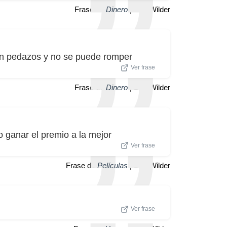
Frase de
Dinero
| Billy Wilder
 en pedazos y no se puede romper
Ver frase
Frase de
Dinero
| Billy Wilder
 ganar el premio a la mejor
Ver frase
Frase de
Películas
| Billy Wilder
Ver frase