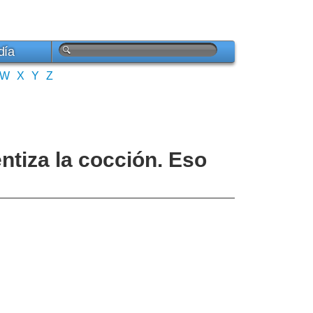
día
W
X
Y
Z
entiza la cocción. Eso