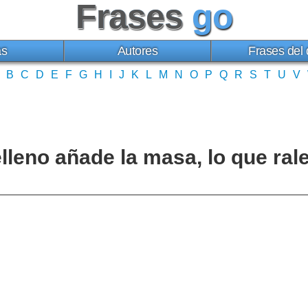
Frases
go
as
Autores
Frases del 
B
C
D
E
F
G
H
I
J
K
L
M
N
O
P
Q
R
S
T
U
V
elleno añade la masa, lo que ral