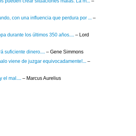
os pueden crear situaciones malas. La m...
–
do, con una influencia que perdura por ...
–
pa durante los últimos 350 años....
– Lord
 suficiente dinero....
– Gene Simmons
malo viene de juzgar equivocadamente!...
–
 el mal....
– Marcus Aurelius