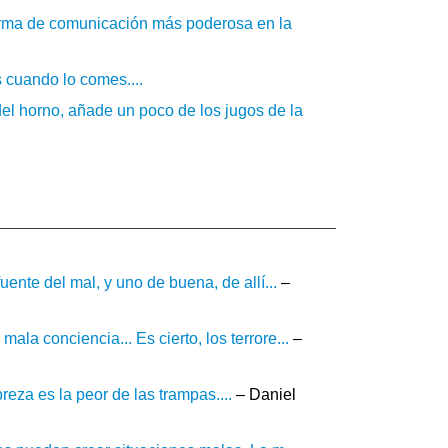
 forma de comunicación más poderosa en la
s cuando lo comes....
del horno, añade un poco de los jugos de la
ente del mal, y uno de buena, de allí...
–
a conciencia... Es cierto, los terrore...
–
reza es la peor de las trampas....
– Daniel