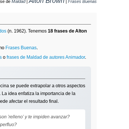
Alton Brown
ase de
Maldad
|
|
Frases Buenas
dos
(n. 1962). Tenemos
18 frases de Alton
omo
Frases Buenas
.
s
o
frases de Maldad de autores Animador
.
ina se puede extrapolar a otros aspectos
 La idea enfatiza la importancia de la
de afectar el resultado final.
on 'relleno' y te impiden avanzar?
perfluo?