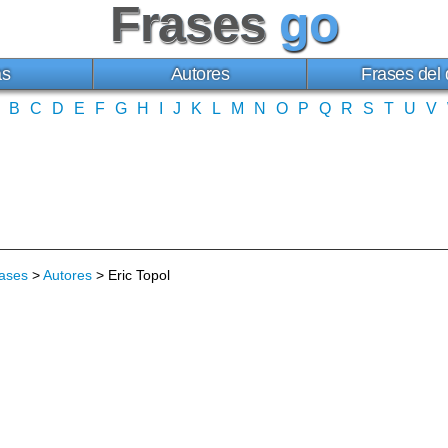
Frases
go
as
Autores
Frases del 
B
C
D
E
F
G
H
I
J
K
L
M
N
O
P
Q
R
S
T
U
V
ases
>
Autores
> Eric Topol