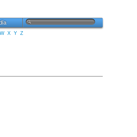
día
W
X
Y
Z