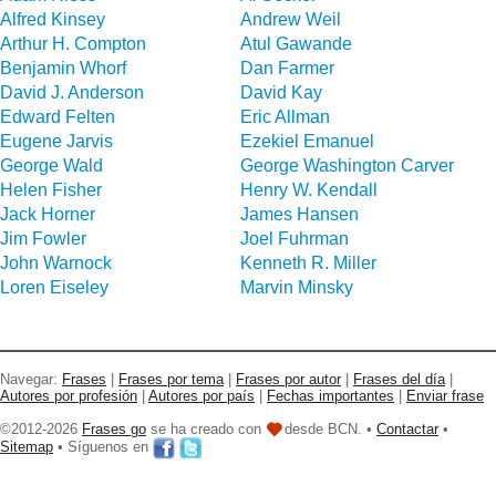
Alfred Kinsey
Andrew Weil
Arthur H. Compton
Atul Gawande
Benjamin Whorf
Dan Farmer
David J. Anderson
David Kay
Edward Felten
Eric Allman
Eugene Jarvis
Ezekiel Emanuel
George Wald
George Washington Carver
Helen Fisher
Henry W. Kendall
Jack Horner
James Hansen
Jim Fowler
Joel Fuhrman
John Warnock
Kenneth R. Miller
Loren Eiseley
Marvin Minsky
Navegar:
Frases
|
Frases por tema
|
Frases por autor
|
Frases del día
|
Autores por profesión
|
Autores por país
|
Fechas importantes
|
Enviar frase
©2012-2026
Frases go
se ha creado con
desde BCN. •
Contactar
•
Sitemap
• Síguenos en