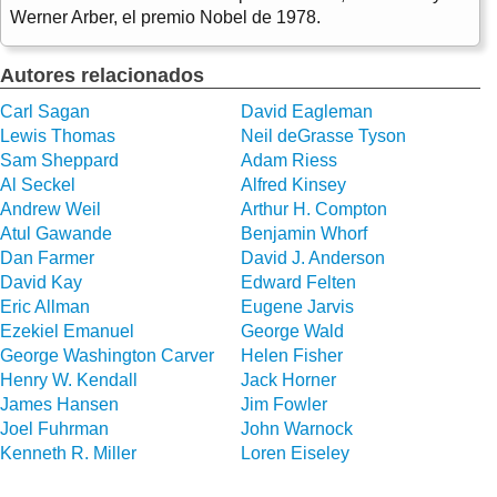
Werner Arber, el premio Nobel de 1978.
Autores relacionados
Carl Sagan
David Eagleman
Lewis Thomas
Neil deGrasse Tyson
Sam Sheppard
Adam Riess
Al Seckel
Alfred Kinsey
Andrew Weil
Arthur H. Compton
Atul Gawande
Benjamin Whorf
Dan Farmer
David J. Anderson
David Kay
Edward Felten
Eric Allman
Eugene Jarvis
Ezekiel Emanuel
George Wald
George Washington Carver
Helen Fisher
Henry W. Kendall
Jack Horner
James Hansen
Jim Fowler
Joel Fuhrman
John Warnock
Kenneth R. Miller
Loren Eiseley