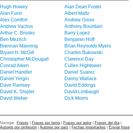
Hugh Howey
Alan Dean Foster
Alan Furst
Albert Maltz
Alex Comfort
Andrew Gross
Andrew Vachss
Anthony Bourdain
Arthur C. Brooks
Barry Lopez
Ben Mezrich
Benjamin Hoff
Brennan Manning
Brian Reynolds Myers
Bryant H. McGill
Charles Bukowski
Christopher McDougall
Clarence Day
Conrad Aiken
Cullen Hightower
Daniel Handler
Daniel Suarez
Daniel Yergin
Danny Wallace
Dave Ramsey
David Eddings
David K. Shipler
David Limbaugh
David Weber
Dick Morris
Navegar:
Frases
|
Frases por tema
|
Frases por autor
|
Frases del día
|
Autores por profesión
|
Autores por país
|
Fechas importantes
|
Enviar frase