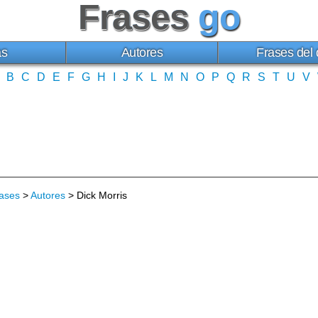
Frases
go
as
Autores
Frases del 
B
C
D
E
F
G
H
I
J
K
L
M
N
O
P
Q
R
S
T
U
V
ases
>
Autores
> Dick Morris