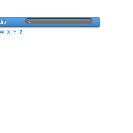
día
W
X
Y
Z