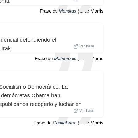
onal.
Frase de
Mentiras
| Dick Morris
dencial defendiendo el
Ver frase
 Irak.
Frase de
Matrimonio
| Dick Morris
 Socialismo Democrático. La
Los demócratas Obama han
epublicanos recogerlo y luchar en
Ver frase
Frase de
Capitalismo
| Dick Morris