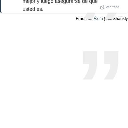
mejor y luego asegurarse de que
Ver frase
usted es.
Frase de
Éxito
| Bill Shankly