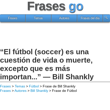
Frases
go
Frases
Temas
Autores
Frases del día
“El fútbol (soccer) es una
cuestión de vida o muerte,
excepto que es más
importan...” — Bill Shankly
Frases
>
Temas
>
Fútbol
> Frase de Bill Shankly
Frases
>
Autores
>
Bill Shankly
> Frase de Fútbol