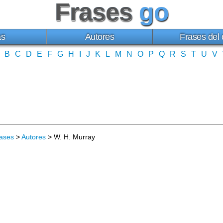
Frases
go
as
Autores
Frases del 
B
C
D
E
F
G
H
I
J
K
L
M
N
O
P
Q
R
S
T
U
V
ases
>
Autores
> W. H. Murray