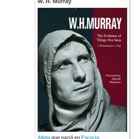
W. H. Murray
Atleta
que nació en
Escocia
.