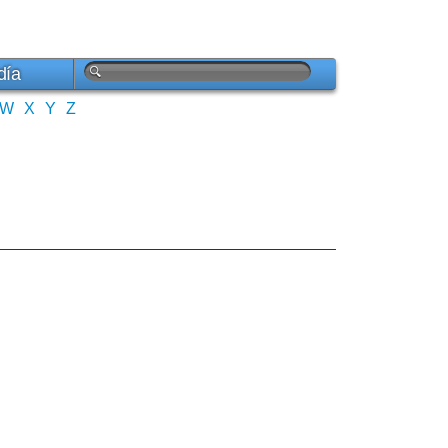
día
W
X
Y
Z