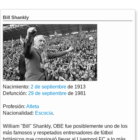
Bill Shankly
Nacimiento:
2 de septiembre
de 1913
Defunción:
29 de septiembre
de 1981
Profesión:
Atleta
Nacionalidad:
Escocia
.
William "Bill" Shankly, OBE fue posiblemente uno de los
más famosos y respetados entrenadores de fútbol
británicos que consiguió llevar al Liverpool FC a lo más