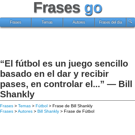
Frases
go
Frases
Temas
Autores
Frases del día
“El fútbol es un juego sencillo
basado en el dar y recibir
pases, en controlar el...” — Bill
Shankly
Frases
>
Temas
>
Fútbol
> Frase de Bill Shankly
Frases
>
Autores
>
Bill Shankly
> Frase de Fútbol