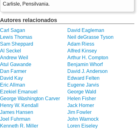
Carlisle, Pensilvania.
Autores relacionados
Carl Sagan
David Eagleman
Lewis Thomas
Neil deGrasse Tyson
Sam Sheppard
Adam Riess
Al Seckel
Alfred Kinsey
Andrew Weil
Arthur H. Compton
Atul Gawande
Benjamin Whorf
Dan Farmer
David J. Anderson
David Kay
Edward Felten
Eric Allman
Eugene Jarvis
Ezekiel Emanuel
George Wald
George Washington Carver
Helen Fisher
Henry W. Kendall
Jack Horner
James Hansen
Jim Fowler
Joel Fuhrman
John Warnock
Kenneth R. Miller
Loren Eiseley