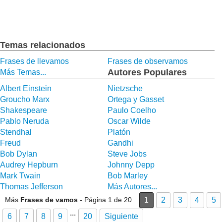
Temas relacionados
Frases de llevamos
Frases de observamos
Autores Populares
Más Temas...
Albert Einstein
Nietzsche
Groucho Marx
Ortega y Gasset
Shakespeare
Paulo Coelho
Pablo Neruda
Oscar Wilde
Stendhal
Platón
Freud
Gandhi
Bob Dylan
Steve Jobs
Audrey Hepburn
Johnny Depp
Mark Twain
Bob Marley
Thomas Jefferson
Más Autores...
Más
Frases de vamos
- Página 1 de 20
1
2
3
4
5
...
6
7
8
9
20
Siguiente