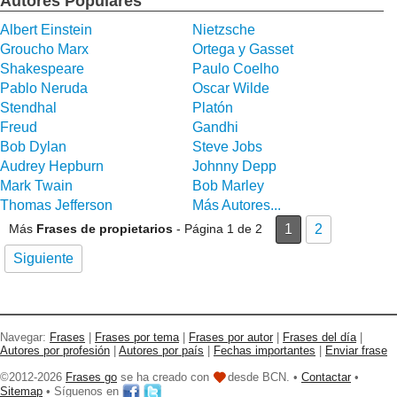
Autores Populares
Albert Einstein
Nietzsche
Groucho Marx
Ortega y Gasset
Shakespeare
Paulo Coelho
Pablo Neruda
Oscar Wilde
Stendhal
Platón
Freud
Gandhi
Bob Dylan
Steve Jobs
Audrey Hepburn
Johnny Depp
Mark Twain
Bob Marley
Thomas Jefferson
Más Autores...
Más
Frases de propietarios
- Página 1 de 2
1
2
Siguiente
Navegar:
Frases
|
Frases por tema
|
Frases por autor
|
Frases del día
|
Autores por profesión
|
Autores por país
|
Fechas importantes
|
Enviar frase
©2012-2026
Frases go
se ha creado con
desde BCN. •
Contactar
•
Sitemap
• Síguenos en