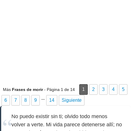
1
2
3
4
5
Más
Frases de morir
- Página 1 de 14
...
6
7
8
9
14
Siguiente
No puedo existir sin ti; olvido todo menos
volver a verte. Mi vida parece detenerse allí; no