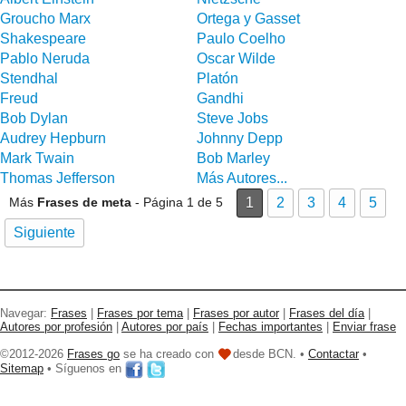
Groucho Marx
Ortega y Gasset
Shakespeare
Paulo Coelho
Pablo Neruda
Oscar Wilde
Stendhal
Platón
Freud
Gandhi
Bob Dylan
Steve Jobs
Audrey Hepburn
Johnny Depp
Mark Twain
Bob Marley
Thomas Jefferson
Más Autores...
Más
Frases de meta
- Página 1 de 5
1
2
3
4
5
Siguiente
Navegar:
Frases
|
Frases por tema
|
Frases por autor
|
Frases del día
|
Autores por profesión
|
Autores por país
|
Fechas importantes
|
Enviar frase
©2012-2026
Frases go
se ha creado con
desde BCN. •
Contactar
•
Sitemap
• Síguenos en