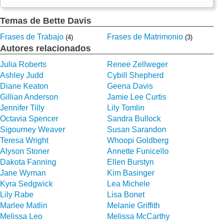
Temas de Bette Davis
Frases de Trabajo
Frases de Matrimonio
(4)
(3)
Autores relacionados
Julia Roberts
Renee Zellweger
Ashley Judd
Cybill Shepherd
Diane Keaton
Geena Davis
Gillian Anderson
Jamie Lee Curtis
Jennifer Tilly
Lily Tomlin
Octavia Spencer
Sandra Bullock
Sigourney Weaver
Susan Sarandon
Teresa Wright
Whoopi Goldberg
Alyson Stoner
Annette Funicello
Dakota Fanning
Ellen Burstyn
Jane Wyman
Kim Basinger
Kyra Sedgwick
Lea Michele
Lily Rabe
Lisa Bonet
Marlee Matlin
Melanie Griffith
Melissa Leo
Melissa McCarthy