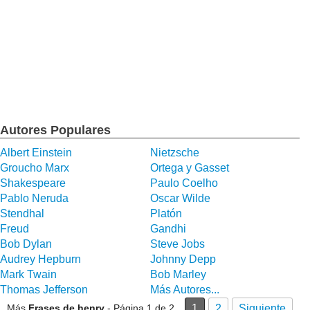
Autores Populares
Albert Einstein
Nietzsche
Groucho Marx
Ortega y Gasset
Shakespeare
Paulo Coelho
Pablo Neruda
Oscar Wilde
Stendhal
Platón
Freud
Gandhi
Bob Dylan
Steve Jobs
Audrey Hepburn
Johnny Depp
Mark Twain
Bob Marley
Thomas Jefferson
Más Autores...
Más
Frases de henry
- Página 1 de 2
1
2
Siguiente