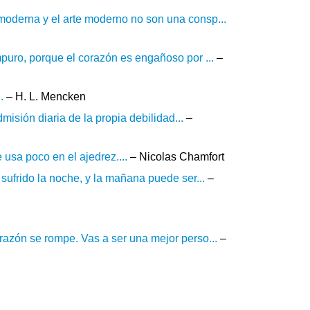
oderna y el arte moderno no son una consp...
puro, porque el corazón es engañoso por ...
–
.
– H. L. Mencken
misión diaria de la propia debilidad...
–
usa poco en el ajedrez....
– Nicolas Chamfort
sufrido la noche, y la mañana puede ser...
–
azón se rompe. Vas a ser una mejor perso...
–