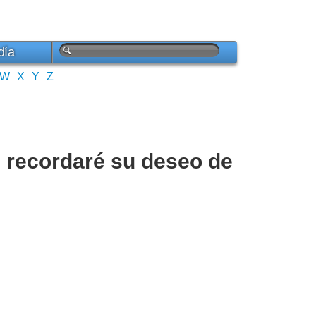
día
W
X
Y
Z
, recordaré su deseo de