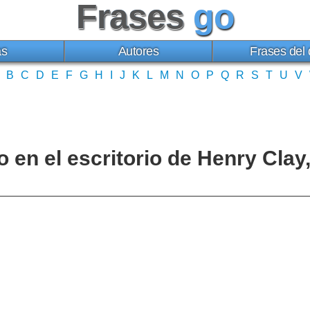
Frases
go
as
Autores
Frases del 
B
C
D
E
F
G
H
I
J
K
L
M
N
O
P
Q
R
S
T
U
V
 en el escritorio de Henry Clay