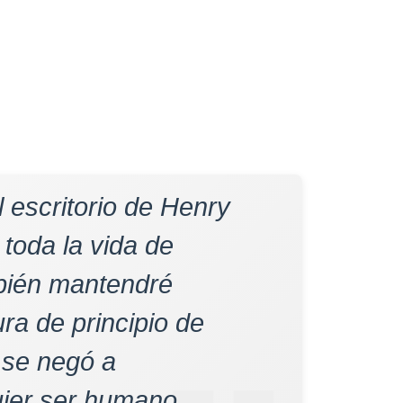
 escritorio de Henry
toda la vida de
mbién mantendré
ra de principio de
 se negó a
uier ser humano,