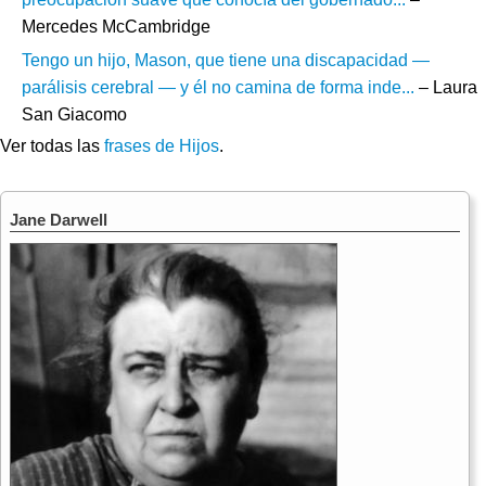
Mercedes McCambridge
Tengo un hijo, Mason, que tiene una discapacidad —
parálisis cerebral — y él no camina de forma inde...
– Laura
San Giacomo
Ver todas las
frases de Hijos
.
Jane Darwell