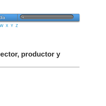
día
W
X
Y
Z
rector, productor y