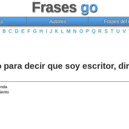
Frases
go
as
Autores
Frases del 
B
C
D
E
F
G
H
I
J
K
L
M
N
O
P
Q
R
S
T
U
V
 para decir que soy escritor, di
onda
iento