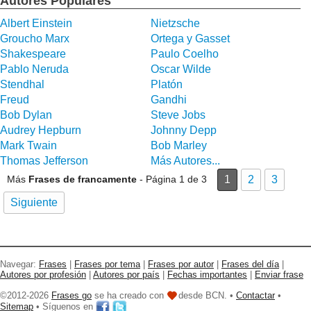
Autores Populares
Albert Einstein
Nietzsche
Groucho Marx
Ortega y Gasset
Shakespeare
Paulo Coelho
Pablo Neruda
Oscar Wilde
Stendhal
Platón
Freud
Gandhi
Bob Dylan
Steve Jobs
Audrey Hepburn
Johnny Depp
Mark Twain
Bob Marley
Thomas Jefferson
Más Autores...
Más
Frases de francamente
- Página 1 de 3
1
2
3
Siguiente
Navegar:
Frases
|
Frases por tema
|
Frases por autor
|
Frases del día
|
Autores por profesión
|
Autores por país
|
Fechas importantes
|
Enviar frase
©2012-2026
Frases go
se ha creado con
desde BCN. •
Contactar
•
Sitemap
• Síguenos en