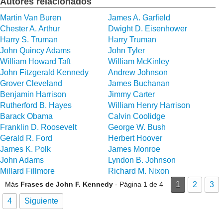
Autores relacionados
Martin Van Buren
James A. Garfield
Chester A. Arthur
Dwight D. Eisenhower
Harry S. Truman
Harry Truman
John Quincy Adams
John Tyler
William Howard Taft
William McKinley
John Fitzgerald Kennedy
Andrew Johnson
Grover Cleveland
James Buchanan
Benjamin Harrison
Jimmy Carter
Rutherford B. Hayes
William Henry Harrison
Barack Obama
Calvin Coolidge
Franklin D. Roosevelt
George W. Bush
Gerald R. Ford
Herbert Hoover
James K. Polk
James Monroe
John Adams
Lyndon B. Johnson
Millard Fillmore
Richard M. Nixon
Más
Frases de John F. Kennedy
- Página 1 de 4
1
2
3
4
Siguiente