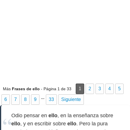
1
2
3
4
5
Más
Frases de ello
- Página 1 de 33
...
6
7
8
9
33
Siguiente
Odio pensar en
ello
, en la enseñanza sobre
ello
, y en escribir sobre
ello
. Pero la pura