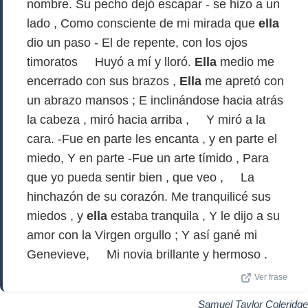
nombre. Su pecho dejó escapar - se hizo a un
lado , Como consciente de mi mirada que
ella
dio un paso - El de repente, con los ojos
timoratos Huyó a mí y lloró.
Ella
medio me
encerrado con sus brazos ,
Ella
me apretó con
un abrazo mansos ; E inclinándose hacia atrás
la cabeza , miró hacia arriba , Y miró a la
cara. -Fue en parte les encanta , y en parte el
miedo, Y en parte -Fue un arte tímido , Para
que yo pueda sentir bien , que veo , La
hinchazón de su corazón. Me tranquilicé sus
miedos , y
ella
estaba tranquila , Y le dijo a su
amor con la Virgen orgullo ; Y así gané mi
Genevieve, Mi novia brillante y hermoso .
Ver frase
Samuel Taylor Coleridge