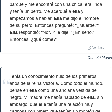
parque y me encontré con una chica, era linda
y tenía un perro. Me acerqué a
ella
y
empezamos a hablar.
Ella
me dijo el nombre
de su perro. Entonces pregunté: "¿Muerde?"
Ella
respondió: "No". Y le dije: "¿En serio?
Entonces, ¿qué come?"
Ver frase
Demetri Martin
Tenía un conocimiento nulo de los primeros
años de la reina Victoria. Como todo el mundo,
pensé en
ella
como una anciana vestida de
negro. Mi madre me había hablado de
ella
, sin
embargo, que
ella
tenía una relación muy
cariñosa con Albert, que tenían un montón de