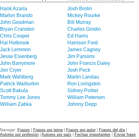
Hank Azaria
Josh Brolin
Marlon Brando
Mickey Rourke
John Goodman
Bill Murray
Bryan Cranston
Charles Grodin
Chris Cooper
Ed Harris
Hal Holbrook
Harrison Ford
Jack Lemmon
James Cagney
Jesse Eisenberg
Jim Parsons
John Barrymore
John Francis Daley
Jon Cryer
Josh Peck
Mark Wahlberg
Martin Landau
Patrick Warburton
Ron Livingston
Scott Bakula
Sidney Poitier
Tommy Lee Jones
William Petersen
William Zabka
Johnny Depp
Navegar:
Frases
|
Frases por tema
|
Frases por autor
|
Frases del día
|
Autores por profesión
|
Autores por país
|
Fechas importantes
|
Enviar frase