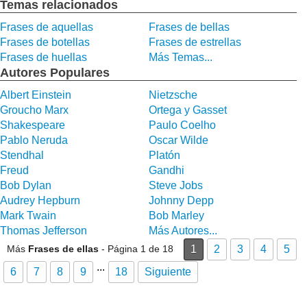
Temas relacionados
Frases de aquellas
Frases de bellas
Frases de botellas
Frases de estrellas
Frases de huellas
Más Temas...
Autores Populares
Albert Einstein
Nietzsche
Groucho Marx
Ortega y Gasset
Shakespeare
Paulo Coelho
Pablo Neruda
Oscar Wilde
Stendhal
Platón
Freud
Gandhi
Bob Dylan
Steve Jobs
Audrey Hepburn
Johnny Depp
Mark Twain
Bob Marley
Thomas Jefferson
Más Autores...
Más
Frases de ellas
- Página 1 de 18
1
2
3
4
5
...
6
7
8
9
18
Siguiente