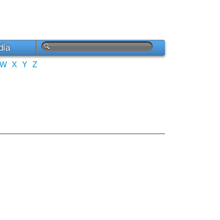
día
W
X
Y
Z