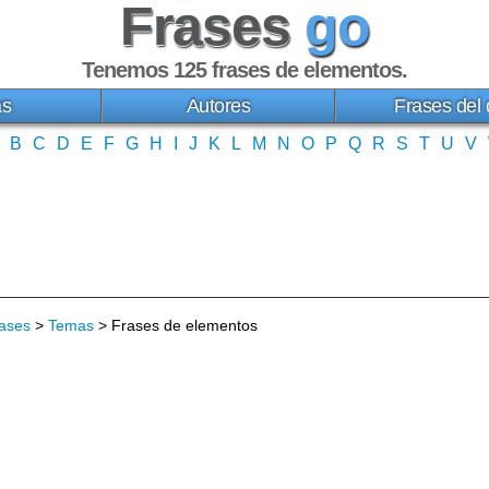
Frases
go
Tenemos 125
frases de elementos
.
as
Autores
Frases del 
B
C
D
E
F
G
H
I
J
K
L
M
N
O
P
Q
R
S
T
U
V
ases
>
Temas
> Frases de elementos